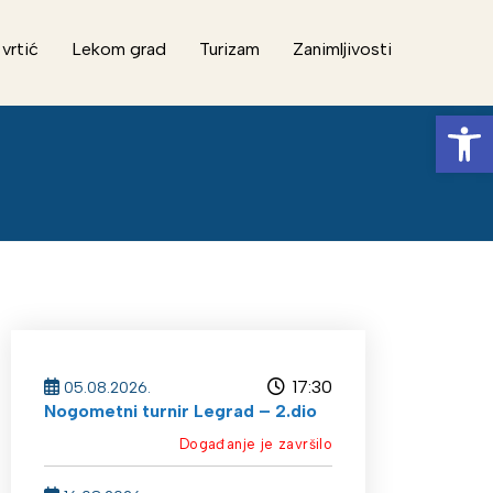
 vrtić
Lekom grad
Turizam
Zanimljivosti
Op
17:30
05.08.2026.
Nogometni turnir Legrad – 2.dio
Događanje je završilo