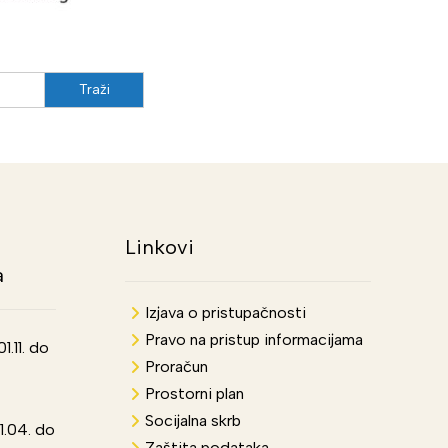
Linkovi
a
Izjava o pristupačnosti
Pravo na pristup informacijama
.11. do
Proračun
Prostorni plan
Socijalna skrb
1.04. do
Zaštita podataka