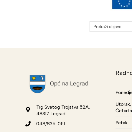
Search
for:
Radno
Ponedje
Utorak, 
Trg Svetog Trojstva 52A,
Četvrta
48317 Legrad
Petak
048/835-051