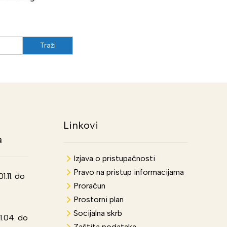
Linkovi
a
Izjava o pristupačnosti
Pravo na pristup informacijama
.11. do
Proračun
Prostorni plan
Socijalna skrb
1.04. do
Zaštita podataka