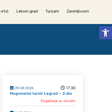
 vrtić
Lekom grad
Turizam
Zanimljivosti
Op
17:30
05.08.2026.
Nogometni turnir Legrad – 2.dio
Događanje je završilo