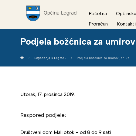
Početna
Općinska
Proračun
Kontakti
Podjela božćnica za umirov
Događanja u Legradu
Podjela božćnica za umirovljenike
Utorak, 17. prosinca 2019.
Raspored podjele:
Društveni dom Mali otok – od 8 do 9 sati