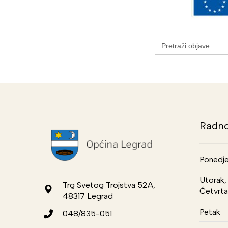
Search
for:
Radno
Ponedje
Utorak, 
Trg Svetog Trojstva 52A,
Četvrta
48317 Legrad
Petak
048/835-051