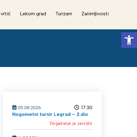
 vrtić
Lekom grad
Turizam
Zanimljivosti
Op
17:30
05.08.2026.
Nogometni turnir Legrad – 2.dio
Događanje je završilo