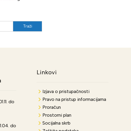
Linkovi
a
Izjava o pristupačnosti
Pravo na pristup informacijama
.11. do
Proračun
Prostorni plan
Socijalna skrb
1.04. do
Zaštita podataka