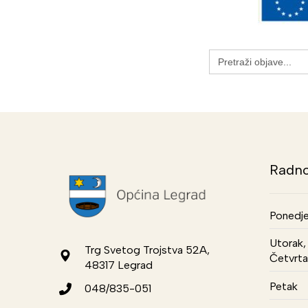
Search
for:
Radno
Ponedje
Utorak, 
Trg Svetog Trojstva 52A,
Četvrta
48317 Legrad
Petak
048/835-051