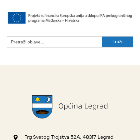
Search
for:
Trg Svetog Trojstva 52A, 48317 Legrad