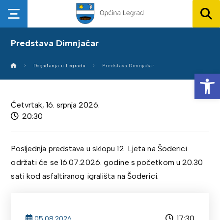
Predstava Dimnjačar
Događanja u Legradu
Predstava Dimnjačar
Op
Četvrtak, 16. srpnja 2026.
20:30
Posljednja predstava u sklopu 12. Ljeta na Šoderici
održati će se 16.07.2026. godine s početkom u 20.30
sati kod asfaltiranog igrališta na Šoderici.
17:30
05.08.2026.