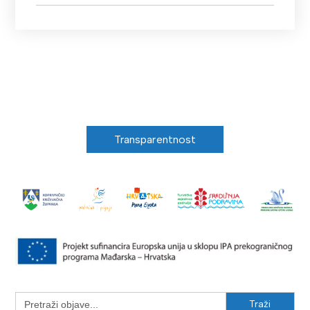
Transparentnost
Search
for: