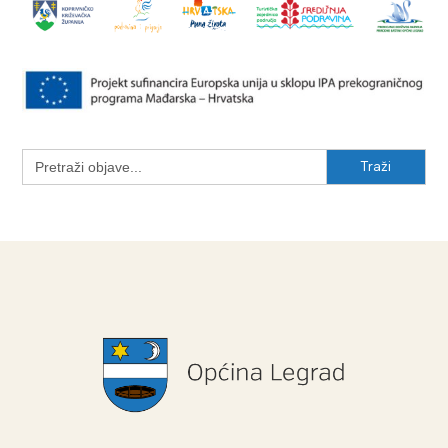
Search
for: