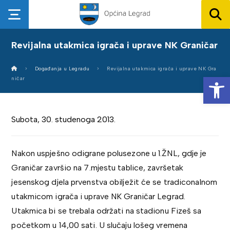
Revijalna utakmica igrača i uprave NK Graničar
Događanja u Legradu
Revijalna utakmica igrača i uprave NK Gra
Op
ničar
Subota, 30. studenoga 2013.
Nakon uspješno odigrane polusezone u 1.ŽNL, gdje je
Graničar završio na 7.mjestu tablice, završetak
jesenskog djela prvenstva obilježit će se tradiconalnom
utakmicom igrača i uprave NK Graničar Legrad.
Utakmica bi se trebala održati na stadionu Fizeš sa
početkom u 14,00 sati. U slučaju lošeg vremena