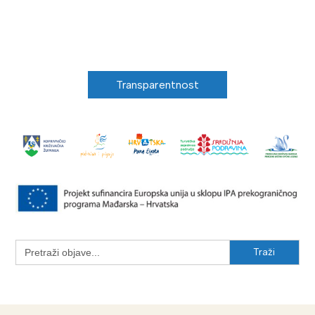
Transparentnost
Search
for: