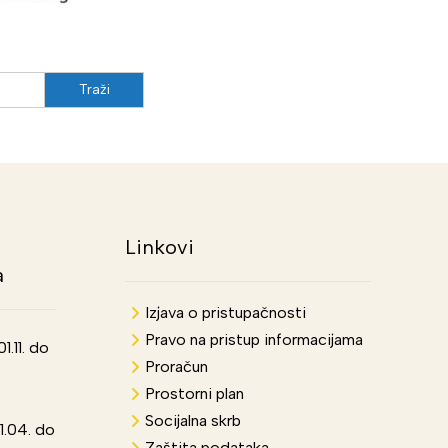
Linkovi
a
Izjava o pristupačnosti
Pravo na pristup informacijama
.11. do
Proračun
Prostorni plan
Socijalna skrb
1.04. do
Zaštita podataka