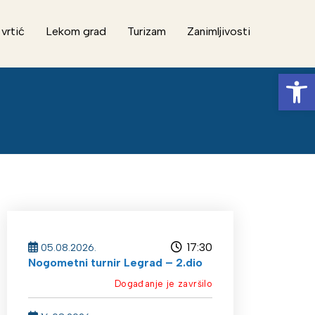
 vrtić
Lekom grad
Turizam
Zanimljivosti
Op
17:30
05.08.2026.
Nogometni turnir Legrad – 2.dio
Događanje je završilo