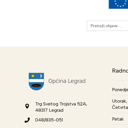
Search
for:
Radno
Ponedje
Utorak, 
Trg Svetog Trojstva 52A,
Četvrta
48317 Legrad
Petak
048/835-051