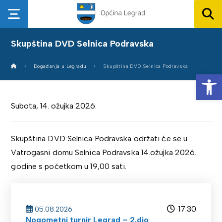
Skupština DVD Selnica Podravska
Događanja u Legradu
Skupština DVD Selnica Podravska
Op
Subota, 14. ožujka 2026.
Skupština DVD Selnica Podravska održati će se u
Vatrogasni domu Selnica Podravska 14.ožujka 2026.
godine s početkom u 19,00 sati.
17:30
05.08.2026.
Nogometni turnir Legrad – 2.dio