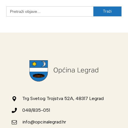
Search
for:
Trg Svetog Trojstva 52A, 48317 Legrad
048/835-051
info@opcinalegrad.hr