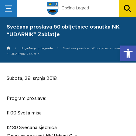
Svečana proslava 50.obljetnice osnutka NK
“UDARNIK” Zablatje
Op
Događanja u Legradu
Svečana proslava 50.obljetnice osnutka N
K "UDARNIK" Zablatje
Subota, 28. srpnja 2018.
Program proslave:
11:00 Sveta misa
12:30 Svečana sjednica
Osvrt na povijest Nk”Udarnik”-a