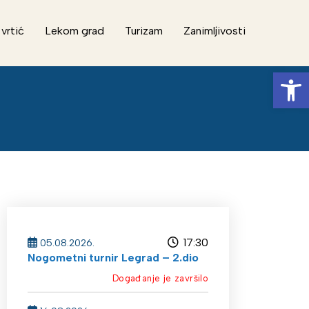
 vrtić
Lekom grad
Turizam
Zanimljivosti
Op
17:30
05.08.2026.
Nogometni turnir Legrad – 2.dio
Događanje je završilo