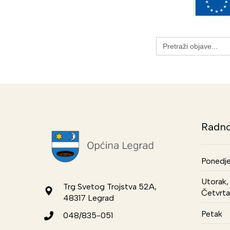
Search
for:
Radno
Ponedje
Utorak, 
Trg Svetog Trojstva 52A,
Četvrta
48317 Legrad
Petak
048/835-051