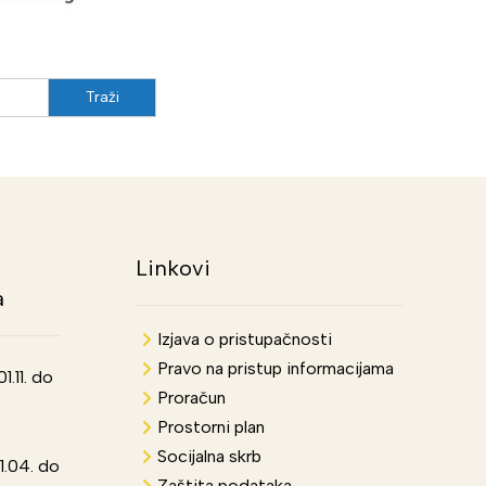
Linkovi
a
Izjava o pristupačnosti
Pravo na pristup informacijama
.11. do
Proračun
Prostorni plan
Socijalna skrb
1.04. do
Zaštita podataka