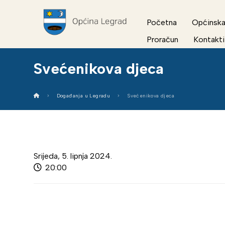
Početna
Općinska
Proračun
Kontakti
Svećenikova djeca
Događanja u Legradu
Svećenikova djeca
Srijeda, 5. lipnja 2024.
20:00