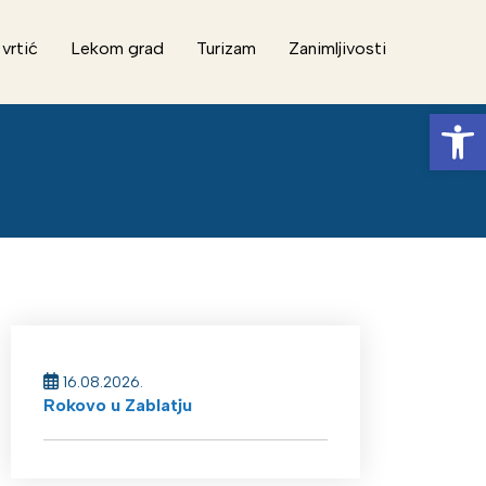
 vrtić
Lekom grad
Turizam
Zanimljivosti
Op
16.08.2026.
Rokovo u Zablatju