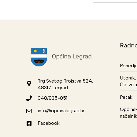
Radno
Ponedje
Utorak, 
Trg Svetog Trojstva 52A,
Četvrta
48317 Legrad
Petak
048/835-051
Općinsk
info@opcinalegrad.hr
načelni
Facebook