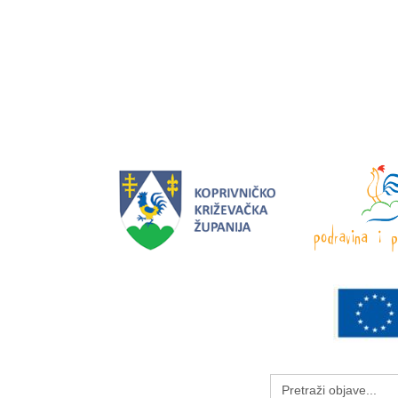
Search
for: