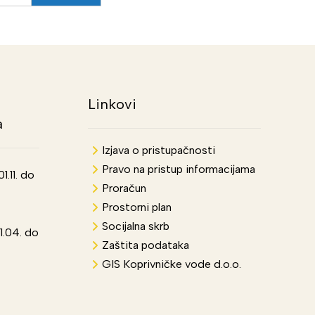
Linkovi
a
Izjava o pristupačnosti
Pravo na pristup informacijama
.11. do
Proračun
Prostorni plan
Socijalna skrb
1.04. do
Zaštita podataka
GIS Koprivničke vode d.o.o.