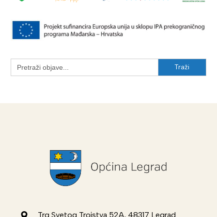
Search
for:
Trg Svetog Trojstva 52A, 48317 Legrad