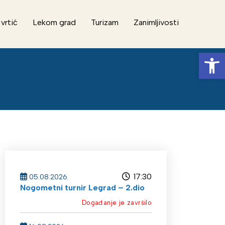
 vrtić
Lekom grad
Turizam
Zanimljivosti
Op
17:30
05.08.2026.
Nogometni turnir Legrad – 2.dio
Događanje je završilo