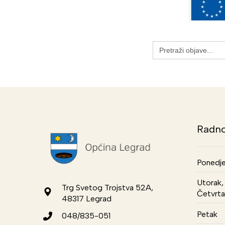
Search
for:
Radno
Ponedje
Utorak, 
Trg Svetog Trojstva 52A,
Četvrta
48317 Legrad
Petak
048/835-051