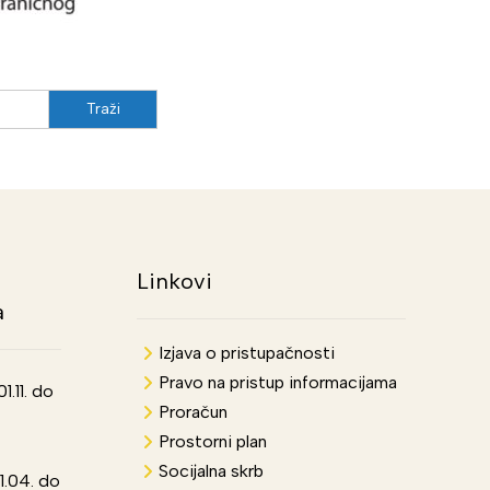
Linkovi
a
Izjava o pristupačnosti
Pravo na pristup informacijama
.11. do
Proračun
Prostorni plan
Socijalna skrb
1.04. do