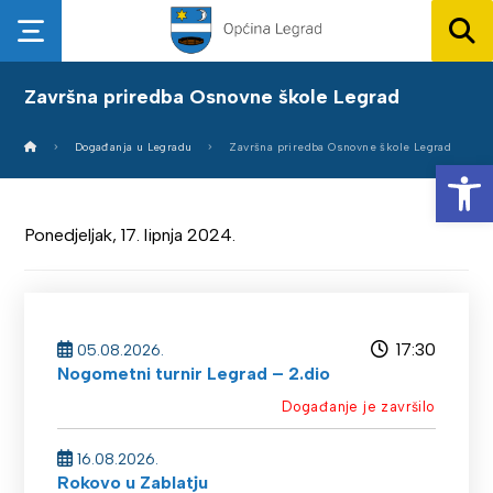
Završna priredba Osnovne škole Legrad
Događanja u Legradu
Završna priredba Osnovne škole Legrad
Op
Ponedjeljak, 17. lipnja 2024.
17:30
05.08.2026.
Nogometni turnir Legrad – 2.dio
Događanje je završilo
16.08.2026.
Rokovo u Zablatju