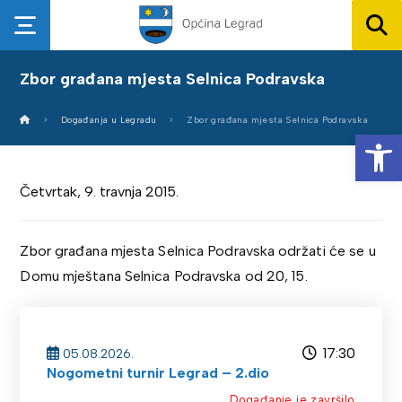
Zbor građana mjesta Selnica Podravska
Događanja u Legradu
Zbor građana mjesta Selnica Podravska
Op
Četvrtak, 9. travnja 2015.
Zbor građana mjesta Selnica Podravska održati će se u
Domu mještana Selnica Podravska od 20, 15.
17:30
05.08.2026.
Nogometni turnir Legrad – 2.dio
Događanje je završilo