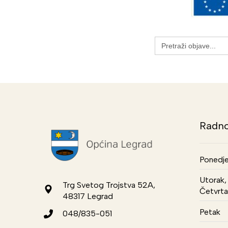
Search
for:
Radno
Ponedje
Utorak, 
Trg Svetog Trojstva 52A,
Četvrta
48317 Legrad
Petak
048/835-051