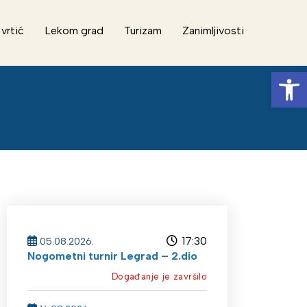
 vrtić
Lekom grad
Turizam
Zanimljivosti
Op
17:30
05.08.2026.
Nogometni turnir Legrad – 2.dio
Događanje je završilo