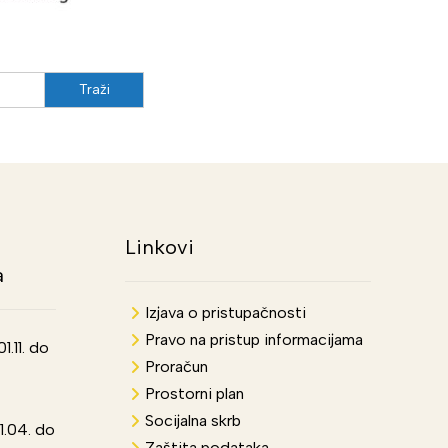
Linkovi
a
Izjava o pristupačnosti
Pravo na pristup informacijama
.11. do
Proračun
Prostorni plan
Socijalna skrb
1.04. do
Zaštita podataka