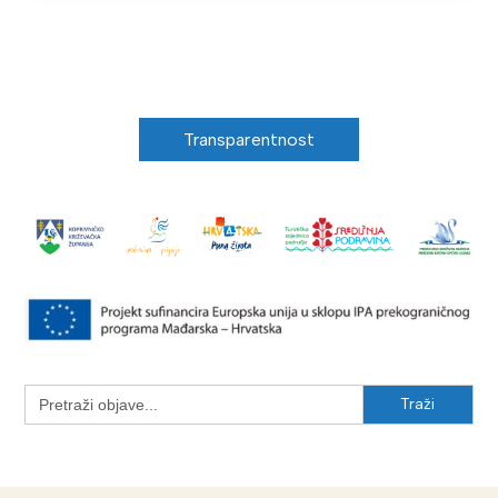
Transparentnost
Search
for: