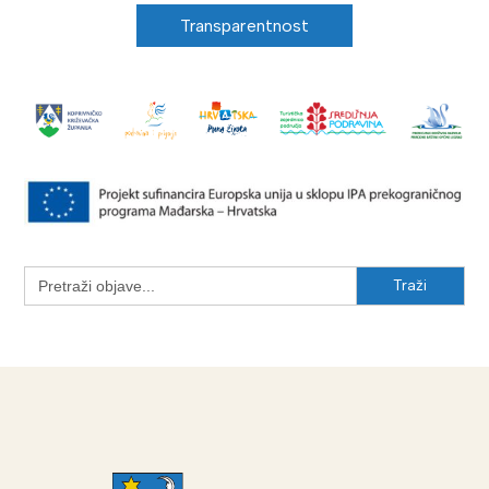
Transparentnost
Search
for: