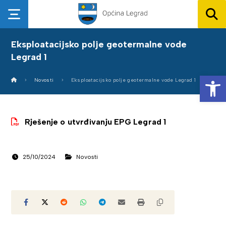
Eksploatacijsko polje geotermalne vode
Legrad 1
Op
Novosti
Eksploatacijsko polje geotermalne vode Legrad 1
Rješenje o utvrđivanju EPG Legrad 1
25/10/2024
Novosti