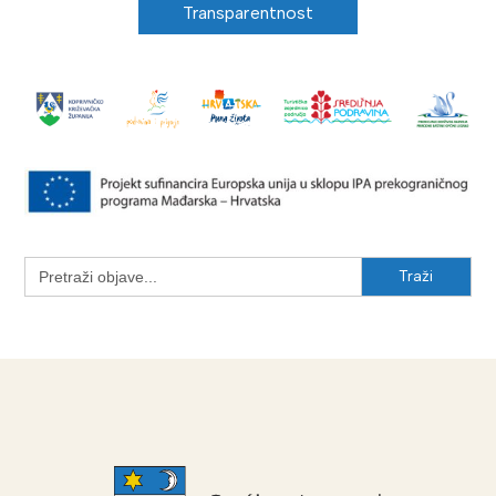
Transparentnost
Search
for: