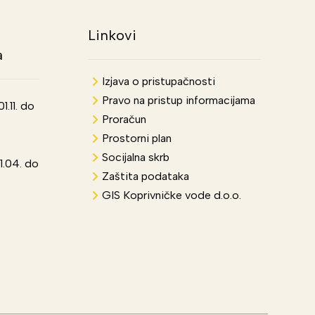
Linkovi
a
Izjava o pristupačnosti
Pravo na pristup informacijama
.11. do
Proračun
Prostorni plan
Socijalna skrb
1.04. do
Zaštita podataka
GIS Koprivničke vode d.o.o.