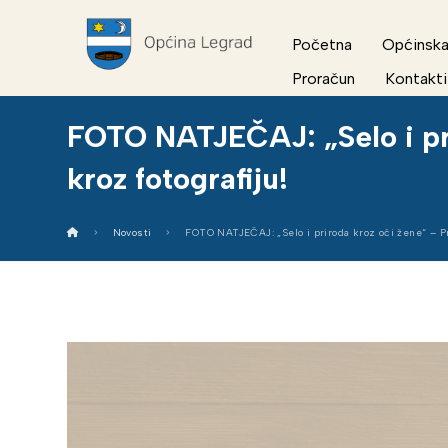
Početna
Općinska
Proračun
Kontakti
FOTO NATJEČAJ: „Selo i prir
kroz fotografiju!
Novosti
FOTO NATJEČAJ: „Selo i priroda kroz oči žene“ – Prij