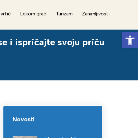
 vrtić
Lekom grad
Turizam
Zanimljivosti
Op
 i ispričajte svoju priču
Novosti