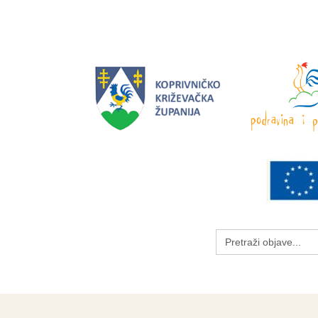
Search
for: