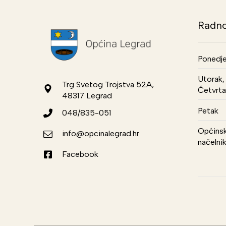
Radno
Ponedje
Utorak, 
Trg Svetog Trojstva 52A,
Četvrta
48317 Legrad
Petak
048/835-051
Općinsk
info@opcinalegrad.hr
načelni
Facebook