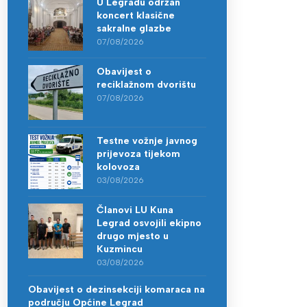
U Legradu održan
koncert klasične
sakralne glazbe
07/08/2026
Obavijest o
reciklažnom dvorištu
07/08/2026
Testne vožnje javnog
prijevoza tijekom
kolovoza
03/08/2026
Članovi LU Kuna
Legrad osvojili ekipno
drugo mjesto u
Kuzmincu
03/08/2026
Obavijest o dezinsekciji komaraca na
području Općine Legrad