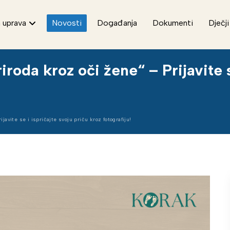
 uprava
Novosti
Događanja
Dokumenti
Dječji
oda kroz oči žene“ – Prijavite se
avite se i ispričajte svoju priču kroz fotografiju!