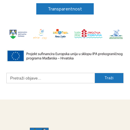
Transparentnost
Search
for: