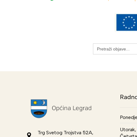
Search
for:
Radno
Ponedje
Utorak, 
Trg Svetog Trojstva 52A,
Četvrta