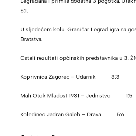
Legrađana i primila dodatna 3 pogotka. Uta
5:1.
U sljedećem kolu, Graničar Legrad igra na g
Bratstva.
Ostali rezultati općinskih predstavnika u 3. Ž
Koprivnica Zagorec – Udarnik 3:3
Mali Otok Mladost 1931 – Jedinstvo 1:5
Koledinec Jadran Galeb – Drava 5:6