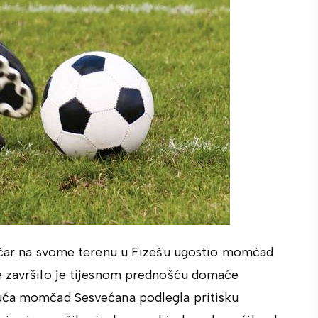
ničar na svome terenu u Fizešu ugostio momčad
e završilo je tijesnom prednošću domaće
juća momčad Sesvećana podlegla pritisku