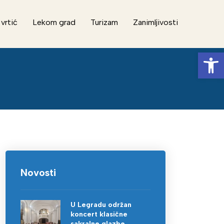
 vrtić
Lekom grad
Turizam
Zanimljivosti
Op
Novosti
U Legradu održan
koncert klasične
sakralne glazbe