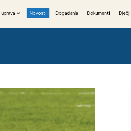
 uprava
Novosti
Događanja
Dokumenti
Dječji