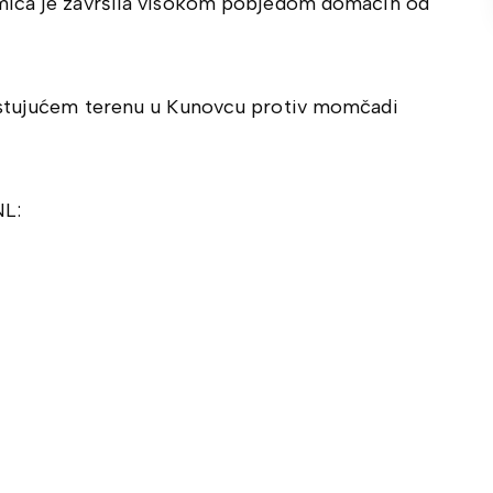
kmica je završila visokom pobjedom domaćih od
ostujućem terenu u Kunovcu protiv momčadi
NL: