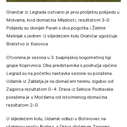
Graničar iz Legrada ostvario je prvu proljetnu pobjedu u
Molvama, kod domaćina Mladosti, rezultatom 3-0.
Pobjedu su donijeli Paveli s dva pogotka i Želimir
Mešnjak s jednim. U slijedećem kolu Graničar ugošćuje
Bratstvo iz Kunovca.
Otvorena je sezona u 3. žuapnijskoj nogometnoj ligi
grupe Koprivnica. Oba predstavnika s područja općine
Legrad su na početku nastavka sezone su poražena.
Udarnik iz Zablatja je na domaćem terenu izgubio od
Zagorca rezultatom 0-4. Drava iz Selnice Podravske
poražena je u Močilama od istoimenog domaćina
rezultatom 2-0.
U slijedećem kolu, Udarnik odlazi u Botinovec na
utakmicu protiv Rudara, a Drava dočekuje Zagorec.