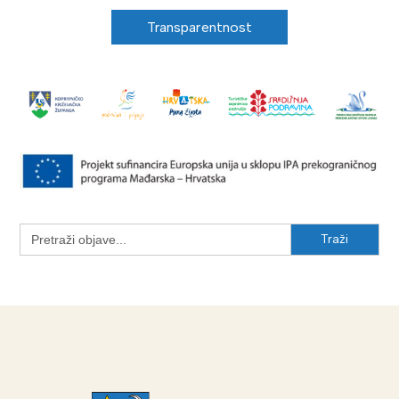
Transparentnost
Search
for: