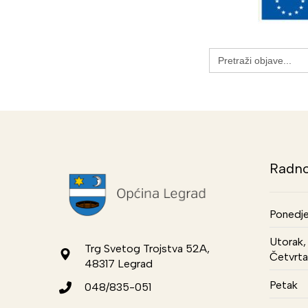
Search
for:
Radno
Ponedje
Utorak, 
Trg Svetog Trojstva 52A,
Četvrta
48317 Legrad
Petak
048/835-051