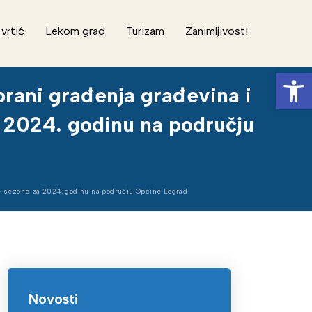
 vrtić
Lekom grad
Turizam
Zanimljivosti
Op
ni građenja građevina i
a 2024. godinu na području
 sezone za 2024. godinu na području Općine Legrad
Novosti