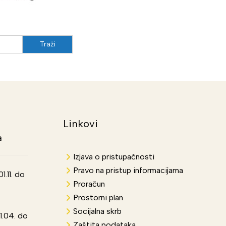
Linkovi
a
Izjava o pristupačnosti
Pravo na pristup informacijama
.11. do
Proračun
Prostorni plan
Socijalna skrb
1.04. do
Zaštita podataka