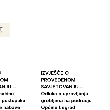
O
IZVJEŠĆE O
NOM
PROVEDENOM
ANJU –
SAVJETOVANJU –
 načinu
Odluka o upravljanju
 postupaka
grobljima na području
e nabave
Općine Legrad