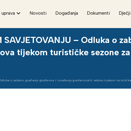
 uprava
Novosti
Događanja
Dokumenti
Dječji
AVJETOVANJU – Odluka o zabra
ova tijekom turističke sezone z
a o zabrani građenja građevina i izvođenja građevinskih radova tijekom turističke