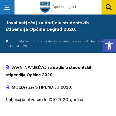
Javni natječaj za dodjelu studentskih
stipendija Općine Legrad 2020.
Op
Natječaji
Javni natječaj za dodjelu studentskih stipendija Opći
ne Legrad 2020.
JAVNI NATJEČAJ za dodjelu studentskih
stipendija Općine 2020.
MOLBA ZA STIPENDIJU 2020.
Natječaj je otvoren do 10.10.2020. godine.