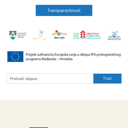
Transparentnost
Search
for: