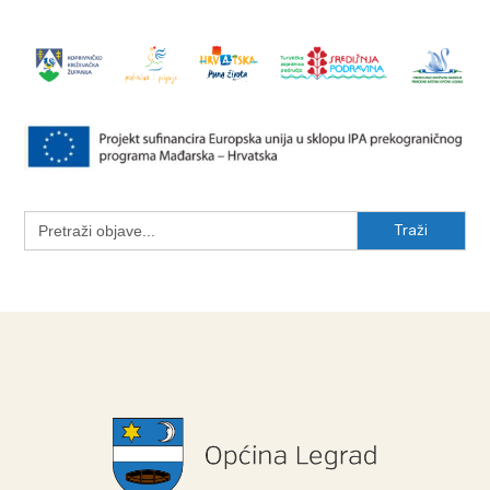
Search
for: