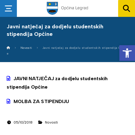
Javni natječaj za dodjelu studentskih
stipendija Općine
Op
Novosti
Javni natječaj za dodjelu studentskih stipendija Općin
e
JAVNI NATJEČAJ za dodjelu studentskih
stipendija Općine
MOLBA ZA STIPENDIJU
05/10/2018
Novosti