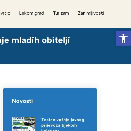
 vrtić
Lekom grad
Turizam
Zanimljivosti
Op
je mladih obitelji
Novosti
Testne vožnje javnog
prijevoza tijekom
kolovoza