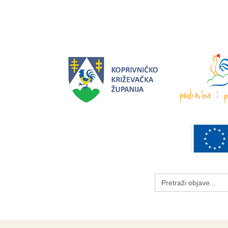
Search
for: