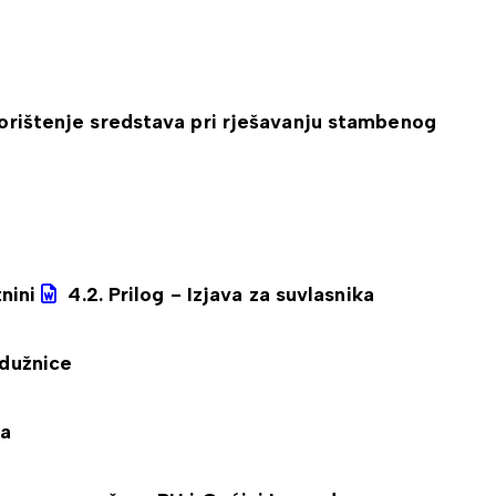
korištenje sredstava pri rješavanju stambenog
tnini
4.2. Prilog - Izjava za suvlasnika
adužnice
ta