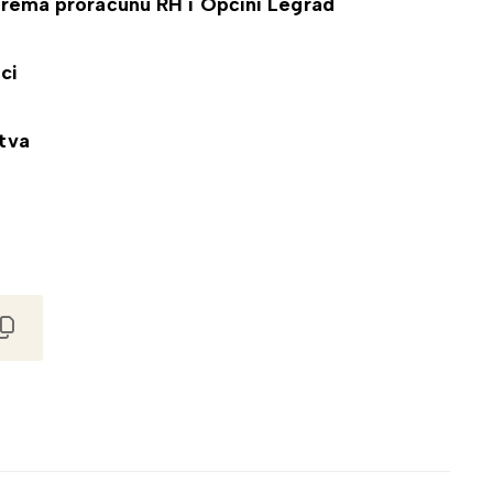
 prema proračunu RH i Općini Legrad
ci
stva