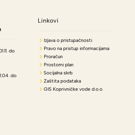
Linkovi
a
Izjava o pristupačnosti
Pravo na pristup informacijama
.11. do
Proračun
Prostorni plan
Socijalna skrb
1.04. do
Zaštita podataka
GIS Koprivničke vode d.o.o.