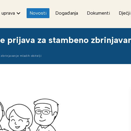
 uprava
Novosti
Događanja
Dokumenti
Dječji
e prijava za stambeno zbrinjavan
zbrinjavanje mladih obitelji