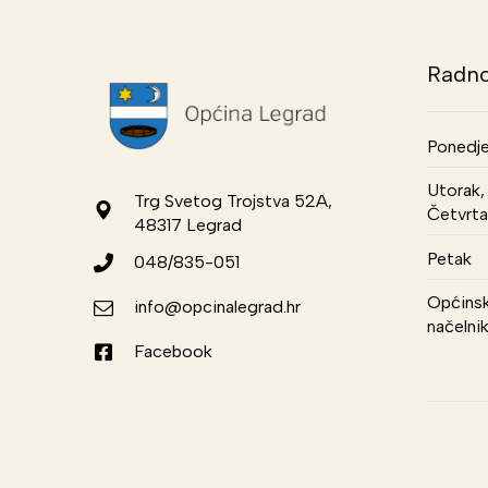
Radno
Ponedje
Utorak, 
Trg Svetog Trojstva 52A,
Četvrta
48317 Legrad
Petak
048/835-051
Općinsk
info@opcinalegrad.hr
načelni
Facebook