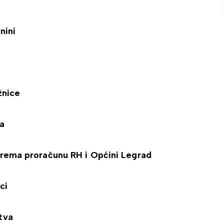
nini
žnice
ta
 prema proračunu RH i Općini Legrad
ci
tva