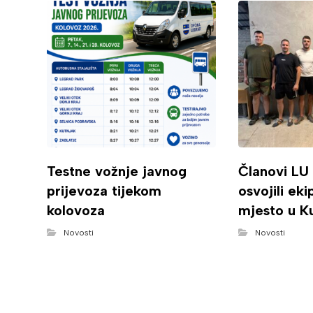
Testne vožnje javnog
Članovi LU
prijevoza tijekom
osvojili ek
kolovoza
mjesto u K
Novosti
Novosti