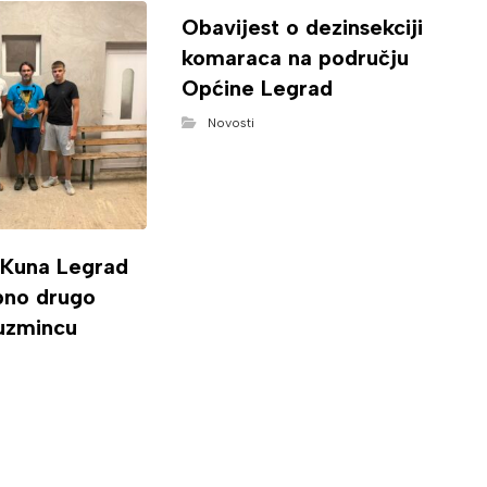
Obavijest o dezinsekciji
komaraca na području
Općine Legrad
Novosti
 Kuna Legrad
ipno drugo
uzmincu