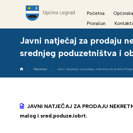
Početna
Općinska
Proračun
Kontakti
Javni natječaj za prodaju 
srednjeg poduzetništva i o
Natječaji
Javni natječaj za prodaju nekretnine prema Progr
JAVNI NATJEČAJ ZA PRODAJU NEKRETNIN
malog i sred.poduze.iobrt.