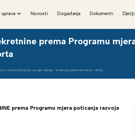
 uprava
Novosti
Događanja
Dokumenti
Dječji
nekretnine prema Programu mjera
brta
amu mjera poticanja razvoja malog i srednjeg poduzetništva i obrta
E prema Programu mjera poticanja razvoja