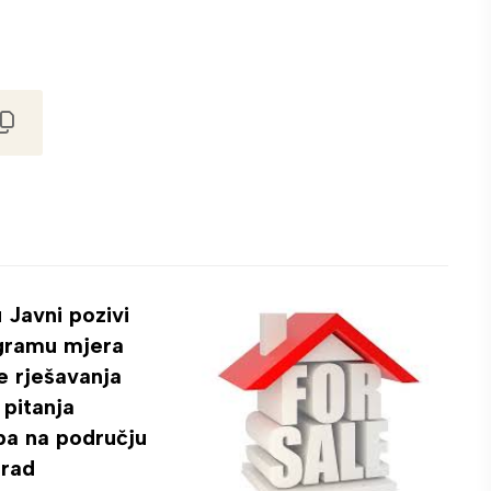
 Javni pozivi
gramu mjera
e rješavanja
pitanja
ba na području
rad