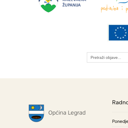
Search
for:
Radno
Ponedje