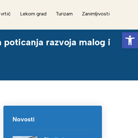
 vrtić
Lekom grad
Turizam
Zanimljivosti
Op
 poticanja razvoja malog i
Novosti