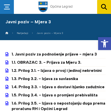
Javni poziv – Mjera 3
Natječaji
Javni poziv - Mjera 3
Op
1. Javni poziv za podnošenje prijave - mjera 3
1.1. OBRAZAC 3. - Prijava za Mjeru 3.
1.2. Prilog 3.1. - Izjava o prvoj i jedinoj nekretnini
1.3. Prilog 3.2. - Izjava za suvlasnika
1.4. Prilog 3.3. - Izjava o dostavi bjanko zadužnice
1.5. Prilog 3.4. - Izjava o promjeni prebivališta
1.6. Prilog 3.5. - Izjava o nepostojanju duga prema
proračunu RH i Općini Legrad