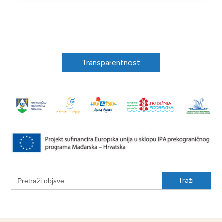
Transparentnost
Search
for: