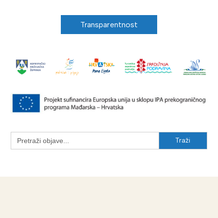
Transparentnost
Search
for: