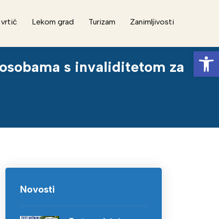
 vrtić
Lekom grad
Turizam
Zanimljivosti
Op
i osobama s invaliditetom za
Novosti