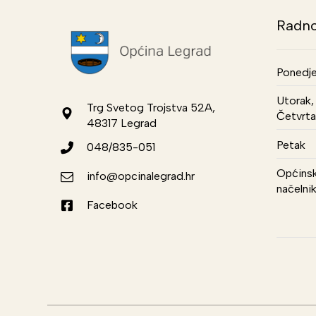
Radno
Ponedje
Utorak, 
Trg Svetog Trojstva 52A,
Četvrta
48317 Legrad
Petak
048/835-051
Općinsk
info@opcinalegrad.hr
načelni
Facebook