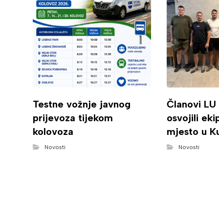
Testne vožnje javnog
Članovi LU
prijevoza tijekom
osvojili ek
kolovoza
mjesto u K
Novosti
Novosti