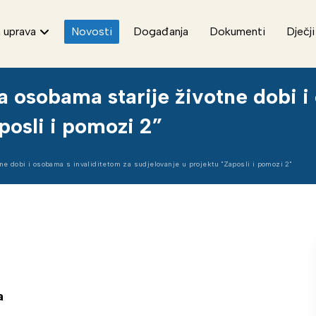
 uprava
Novosti
Događanja
Dokumenti
Dječji
sa osobama starije životne dobi 
posli i pomozi 2”
ne dobi i osobama s invaliditetom za sudjelovanje u projektu "Zaposli i pomozi 2"
a