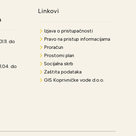
Linkovi
a
Izjava o pristupačnosti
Pravo na pristup informacijama
.11. do
Proračun
Prostorni plan
Socijalna skrb
1.04. do
Zaštita podataka
GIS Koprivničke vode d.o.o.