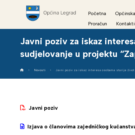
Početna
Općinska
Proračun
Kontakti
Javni poziv za iskaz intere
sudjelovanje u projektu “Za
Novosti
Javni poziv za iskaz interesa osobama starije život
Javni poziv
Izjava o članovima zajedničkog kućanstv