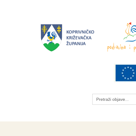
Search
for: