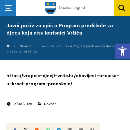
Javni poziv za upis u Program predškole za
djecu koja nisu korisnici Vrtića
Op
Novosti
Javni poziv za upis u Program predškole za djecu koja
nisu korisnici Vrtića
https://vrapcic-djecji-vrtic.hr/obavijest-o-upisu-
u-kraci-program-predskole/
16/06/2026
Novosti