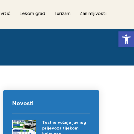
 vrtić
Lekom grad
Turizam
Zanimljivosti
Op
Novosti
Testne vožnje javnog
prijevoza tijekom
kolovoza