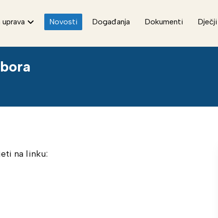
 uprava
Novosti
Događanja
Dokumenti
Dječji
zbora
ti na linku: