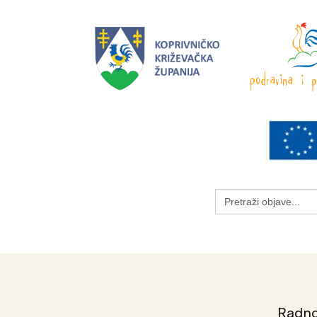
Search
for:
Radno