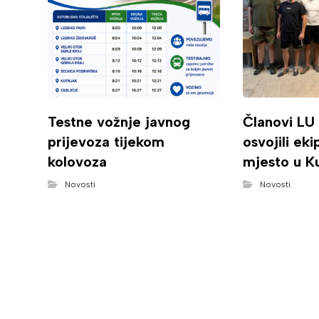
Testne vožnje javnog
Članovi LU
prijevoza tijekom
osvojili ek
kolovoza
mjesto u K
Novosti
Novosti