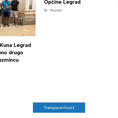
Općine Legrad
Novosti
 Kuna Legrad
ipno drugo
uzmincu
Transparentnost