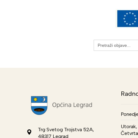
Search
for:
Radno
Ponedje
Utorak, 
Trg Svetog Trojstva 52A,
Četvrta
48317 Legrad