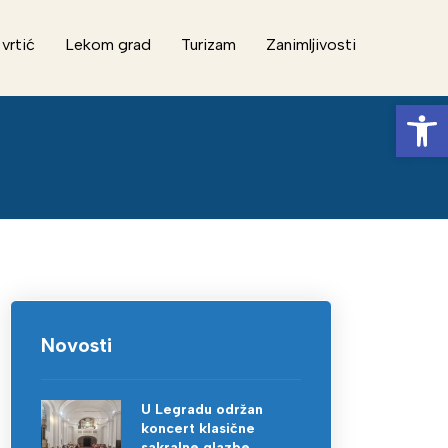
 vrtić
Lekom grad
Turizam
Zanimljivosti
Op
Novosti
U Legradu održan
koncert klasične
sakralne glazbe