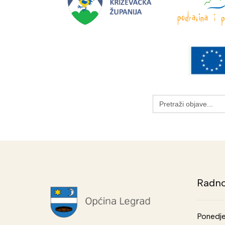
Search
for:
Radno
Ponedje