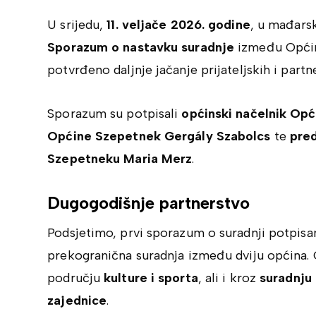
U srijedu,
11. veljače 2026. godine
, u mađar
Sporazum o nastavku suradnje
između Općin
potvrđeno daljnje jačanje prijateljskih i partn
Sporazum su potpisali
općinski načelnik Opć
Općine Szepetnek Gergály Szabolcs
te
pre
Szepetneku Maria Merz
.
Dugogodišnje partnerstvo
Podsjetimo, prvi sporazum o suradnji potpisa
prekogranična suradnja između dviju općina. 
području
kulture i sporta
, ali i kroz
suradnju
zajednice
.