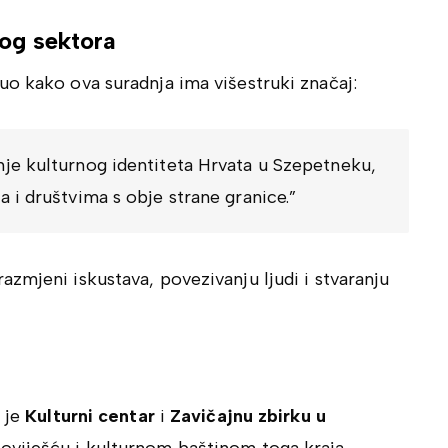
nog sektora
uo kako ova suradnja ima višestruki značaj:
nje kulturnog identiteta Hrvata u Szepetneku,
a i društvima s obje strane granice.”
zmjeni iskustava, povezivanju ljudi i stvaranju
a je
Kulturni centar
i
Zavičajnu zbirku u
poviješću i kulturnom baštinom toga kraja.