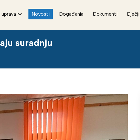
 uprava
Novosti
Događanja
Dokumenti
Dječji
aju suradnju