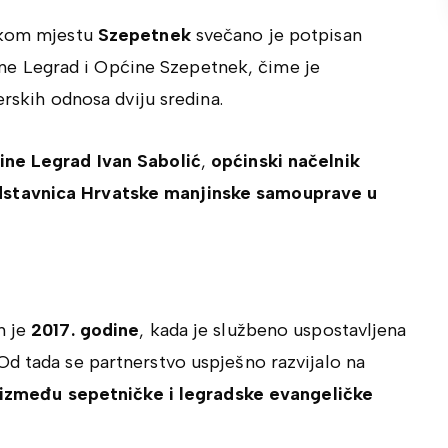
skom mjestu
Szepetnek
svečano je potpisan
e Legrad i Općine Szepetnek, čime je
erskih odnosa dviju sredina.
ine Legrad Ivan Sabolić
,
općinski načelnik
dstavnica Hrvatske manjinske samouprave u
n je
2017. godine
, kada je službeno uspostavljena
Od tada se partnerstvo uspješno razvijalo na
 između sepetničke i legradske evangeličke