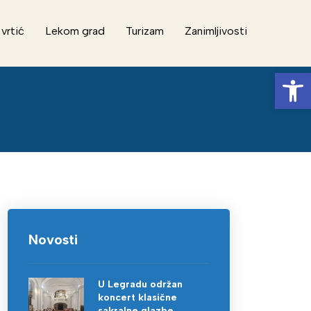
 vrtić
Lekom grad
Turizam
Zanimljivosti
Op
Novosti
U Legradu održan
koncert klasične
sakralne glazbe