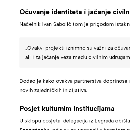
Očuvanje identiteta i jačanje civil
Načelnik Ivan Sabolić tom je prigodom istakn
„Ovakvi projekti iznimno su važni za očuva
ali i za jačanje veza među civilnim udrugam
Dodao je kako ovakva partnerstva doprinose ra
novih zajedničkih inicijativa.
Posjet kulturnim institucijama
U sklopu posjeta, delegacija iz Legrada obišl
Szepetneku
, gdje su se upoznali s bogatom 