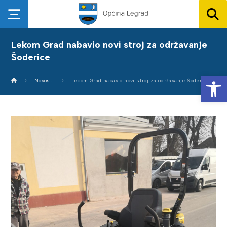
Lekom Grad nabavio novi stroj za održavanje
Šoderice
Op
Novosti
Lekom Grad nabavio novi stroj za održavanje Šoderice