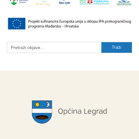
Search
for: