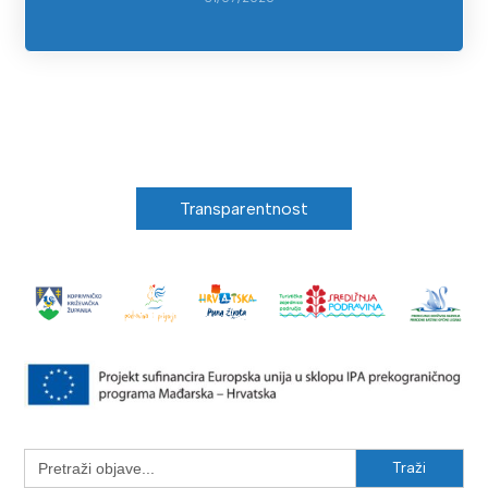
Transparentnost
Search
for: