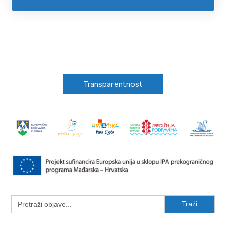
Transparentnost
Search
for: