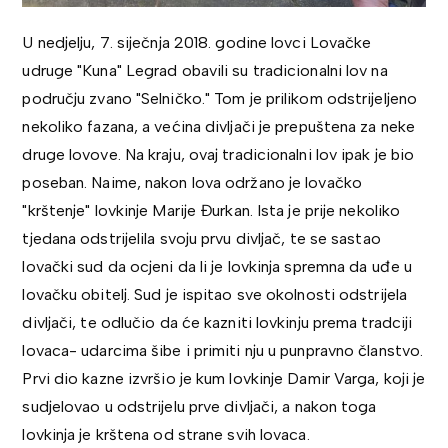
U nedjelju, 7. siječnja 2018. godine lovci Lovačke
udruge "Kuna" Legrad obavili su tradicionalni lov na
području zvano "Selničko." Tom je prilikom odstrijeljeno
nekoliko fazana, a većina divljači je prepuštena za neke
druge lovove. Na kraju, ovaj tradicionalni lov ipak je bio
poseban. Naime, nakon lova održano je lovačko
"krštenje" lovkinje Marije Đurkan. Ista je prije nekoliko
tjedana odstrijelila svoju prvu divljač, te se sastao
lovački sud da ocjeni da li je lovkinja spremna da uđe u
lovačku obitelj. Sud je ispitao sve okolnosti odstrijela
divljači, te odlučio da će kazniti lovkinju prema tradciji
lovaca- udarcima šibe i primiti nju u punpravno članstvo.
Prvi dio kazne izvršio je kum lovkinje Damir Varga, koji je
sudjelovao u odstrijelu prve divljači, a nakon toga
lovkinja je krštena od strane svih lovaca.