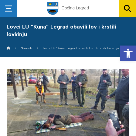
Lovci LU “Kuna” Legrad obavili lov i krstili
lovkinju
Op
Novosti
Lovci LU "Kuna" Legrad obavili lov i krstili lovkinju