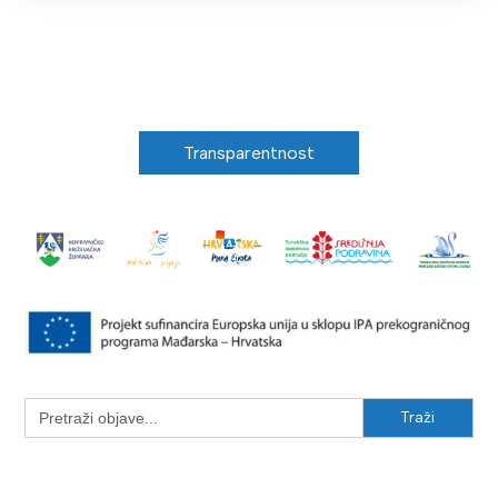
Transparentnost
Search
for: