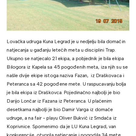
Lovačka udruga Kuna Legrad je u nedjelju bila domaćin
natjecanja u gađanju letećih meta u disciplini Trap.
Ukupno se natjecalo 21 ekipa, a pobjednik je bila ekipa
Bilogora iz Kapela sa 45 pogođenih meta, iza njih su se
našle dvije ekipe istoga naziva Fazan, iz Draškovaca i
Peteranca sa 42 pogođene mete. U raspucavanju bolja
je bila ekipa iz Draškovca. Pojedinačno najbolji je bio
Darijo Lončar iz Fazana iz Peteranca. U plaćenim
desetkama najbolji je bio Damir Varga iz domaće
udruge, a na fair - playu Oliver Bukvić iz Srndaća iz
Koprivnice. Spomenimo da je LU Kuna Legrad, van
konkurencije, otvorila natjecanje i pogodila 34 mete.