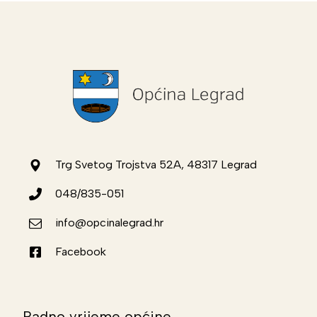
Trg Svetog Trojstva 52A, 48317 Legrad
048/835-051
info@opcinalegrad.hr
Facebook
Radno vrijeme općine