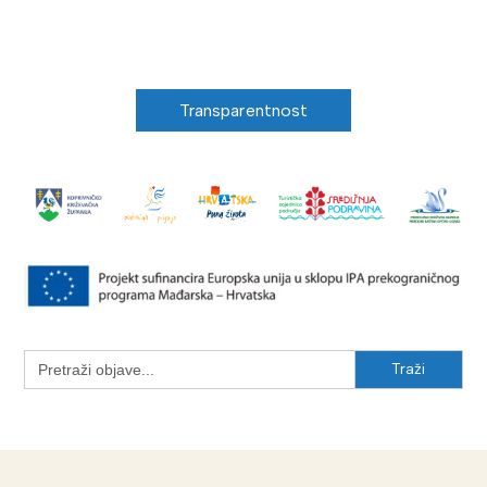
Transparentnost
Search
for: