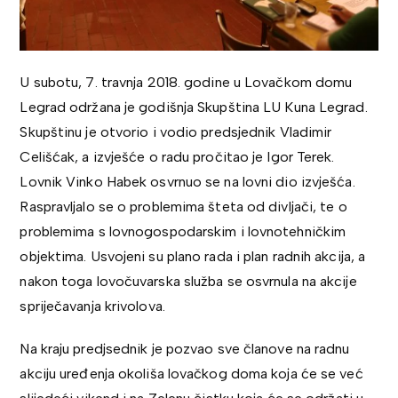
U subotu, 7. travnja 2018. godine u Lovačkom domu
Legrad održana je godišnja Skupština LU Kuna Legrad.
Skupštinu je otvorio i vodio predsjednik Vladimir
Celišćak, a izvješće o radu pročitao je Igor Terek.
Lovnik Vinko Habek osvrnuo se na lovni dio izvješća.
Raspravljalo se o problemima šteta od divljači, te o
problemima s lovnogospodarskim i lovnotehničkim
objektima. Usvojeni su plano rada i plan radnih akcija, a
nakon toga lovočuvarska služba se osvrnula na akcije
spriječavanja krivolova.
Na kraju predjsednik je pozvao sve članove na radnu
akciju uređenja okoliša lovačkog doma koja će se već