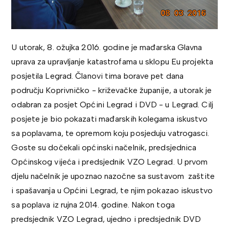
U utorak, 8. ožujka 2016. godine je mađarska Glavna
uprava za upravljanje katastrofama u sklopu Eu projekta
posjetila Legrad. Članovi tima borave pet dana
području Koprivničko - križevačke županije, a utorak je
odabran za posjet Općini Legrad i DVD - u Legrad. Cilj
posjete je bio pokazati mađarskih kolegama iskustvo
sa poplavama, te opremom koju posjeduju vatrogasci.
Goste su dočekali općinski načelnik, predsjednica
Općinskog vijeća i predsjednik VZO Legrad. U prvom
djelu načelnik je upoznao nazočne sa sustavom zaštite
i spašavanja u Općini Legrad, te njim pokazao iskustvo
sa poplava iz rujna 2014. godine. Nakon toga
predsjednik VZO Legrad, ujedno i predsjednik DVD