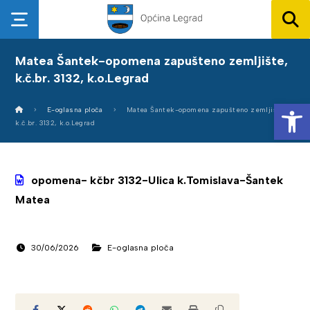
Matea Šantek-opomena zapušteno zemljište,
k.č.br. 3132, k.o.Legrad
Op
E-oglasna ploča
Matea Šantek-opomena zapušteno zemljište,
k.č.br. 3132, k.o.Legrad
opomena- kčbr 3132-Ulica k.Tomislava-Šantek
Matea
30/06/2026
E-oglasna ploča