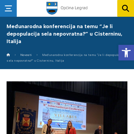
Međunarodna konferencija na temu “Je li
depopulacija sela nepovratna?” u Cisterninu,
Italija
Op
Novosti
Međunarodna konferencija na temu "Je li depopulacija
sela nepovratna?" u Cisterninu, Italija