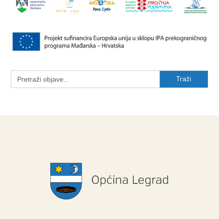
Search
for: