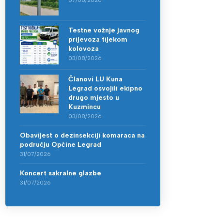
07/08/2026
Testne vožnje javnog
prijevoza tijekom
kolovoza
03/08/2026
Članovi LU Kuna
Legrad osvojili ekipno
drugo mjesto u
Kuzmincu
03/08/2026
Obavijest o dezinsekciji komaraca na
području Općine Legrad
31/07/2026
Koncert sakralne glazbe
31/07/2026