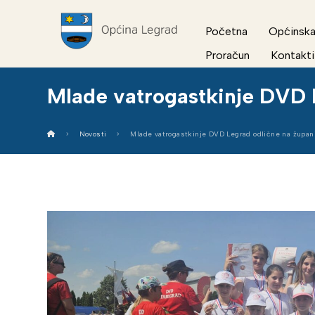
Početna
Općinska
Proračun
Kontakti
Mlade vatrogastkinje DVD 
Novosti
Mlade vatrogastkinje DVD Legrad odlične na župan