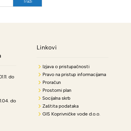
Linkovi
a
Izjava o pristupačnosti
Pravo na pristup informacijama
.11. do
Proračun
Prostorni plan
Socijalna skrb
1.04. do
Zaštita podataka
GIS Koprivničke vode d.o.o.