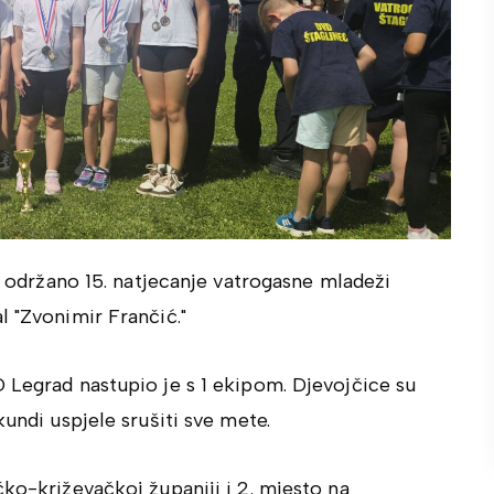
je održano 15. natjecanje vatrogasne mladeži
l "Zvonimir Frančić."
 Legrad nastupio je s 1 ekipom. Djevojčice su
kundi uspjele srušiti sve mete.
čko-križevačkoj županiji i 2. mjesto na