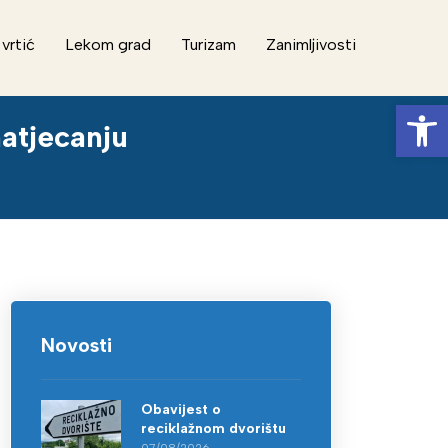
 vrtić
Lekom grad
Turizam
Zanimljivosti
Op
atjecanju
Novosti
Obavijest o
reciklažnom dvorištu