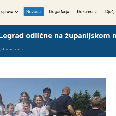
 uprava
Novosti
Događanja
Dokumenti
Dječji
Legrad odlične na županijskom n
ijskom natjecanju