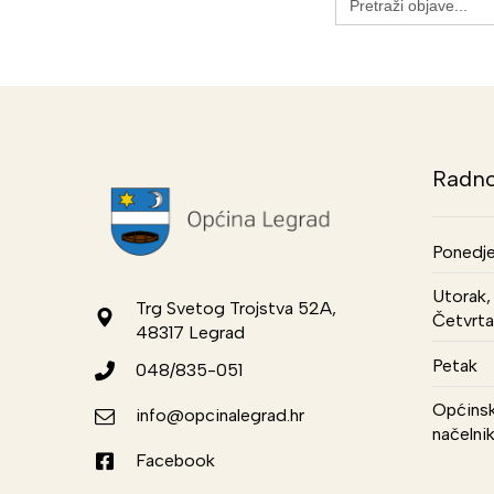
for:
Radno
Ponedje
Utorak, 
Trg Svetog Trojstva 52A,
Četvrta
48317 Legrad
Petak
048/835-051
Općinsk
info@opcinalegrad.hr
načelni
Facebook