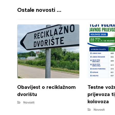
Ostale novosti ...
Obavijest o reciklažnom
Testne vož
dvorištu
prijevoza t
kolovoza
Novosti
Novosti