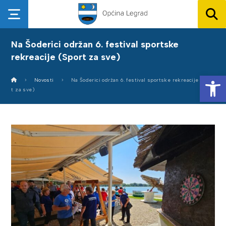
Na Šoderici održan 6. festival sportske
rekreacije (Sport za sve)
Op
Novosti
Na Šoderici održan 6. festival sportske rekreacije (Spor
t za sve)