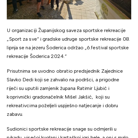
U organizaciji Županijskog saveza sportske rekreacije
„Sport za sve“ i gradske udruge sportske rekreacije 08.
lipnja se na jezeru Šoderica održao „6.festival sportske
rekreacije Šoderica 2024.“
Prisutnima se uvodno obratio predsjednik Zajednice
Slavko Dedi koji se zahvalio na podršci, a prigodne
riječi su uputili zamjenik župana Ratimir Ljubić i
koprivnički gradonačelnik Mišel Jakšić, koji su
rekreativcima poželjeli uspješno natjecanje i dobru
zabavu.
Sudionici sportske rekreacije snage su odmjerili u
pikadu, visećoj kuglani i kartaškoj igri bele, a oni s malo