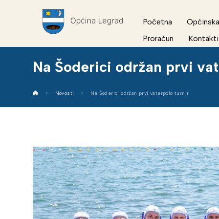
Početna
Općinska
Proračun
Kontakti
Na Šoderici održan prvi vat
Novosti
Na Šoderici održan prvi vaterpolo turnir