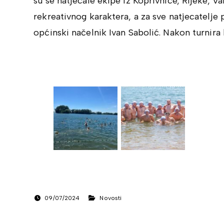
su se natjecale ekipe iz Koprivnice, Rijeke, V
rekreativnog karaktera, a za sve natjecatelje 
općinski načelnik Ivan Sabolić. Nakon turnira
09/07/2024
Novosti