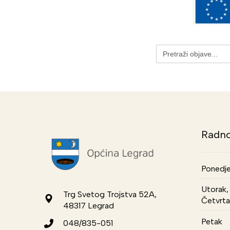
Search
for:
Radno
Ponedje
Utorak, 
Trg Svetog Trojstva 52A,
Četvrta
48317 Legrad
Petak
048/835-051