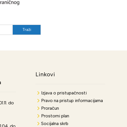
Linkovi
a
Izjava o pristupačnosti
Pravo na pristup informacijama
.11. do
Proračun
Prostorni plan
Socijalna skrb
1.04. do