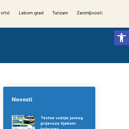
 vrtić
Lekom grad
Turizam
Zanimljivosti
Op
Novosti
Testne vožnje javnog
prijevoza tijekom
kolovoza