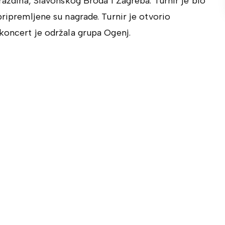
araždina, Slavonskog Broda i Zagreba. Turnir je bio
pripremljene su nagrade. Turnir je otvorio
 koncert je održala grupa Ogenj.