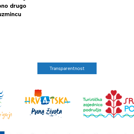
ipno drugo
uzmincu
Transparentnost