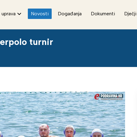
 uprava
Novosti
Događanja
Dokumenti
Dječji
erpolo turnir