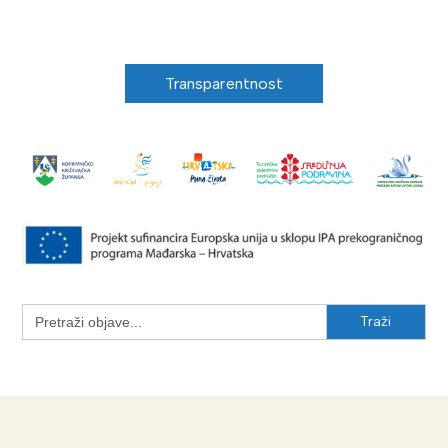
Transparentnost
Search
for: