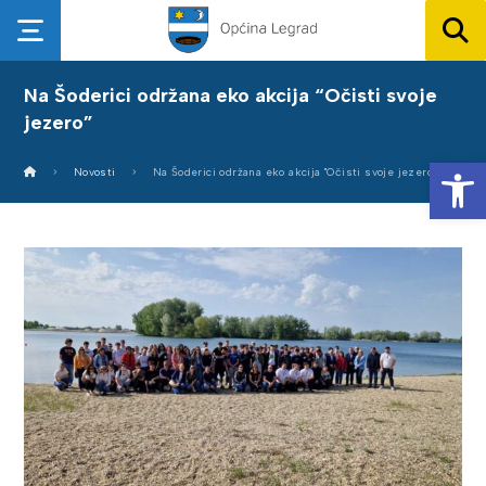
Na Šoderici održana eko akcija “Očisti svoje
jezero”
Op
Novosti
Na Šoderici održana eko akcija "Očisti svoje jezero"