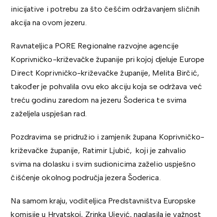
inicijative i potrebu za što češćim održavanjem sličnih
akcija na ovom jezeru.
Ravnateljica PORE Regionalne razvojne agencije
Koprivničko-križevačke županije pri kojoj djeluje Europe
Direct Koprivničko-križevačke županije, Melita Birčić,
također je pohvalila ovu eko akciju koja se održava već
treću godinu zaredom na jezeru Šoderica te svima
zaželjela uspješan rad.
Pozdravima se pridružio i zamjenik župana Koprivničko-
križevačke županije, Ratimir Ljubić, koji je zahvalio
svima na dolasku i svim sudionicima zaželio uspješno
čišćenje okolnog područja jezera Šoderica.
Na samom kraju, voditeljica Predstavništva Europske
komisije u Hrvatskoj, Zrinka Ujević, naglasila je važnost